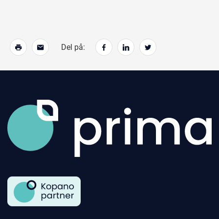
Del på:
Skriv ut
Tips en venn
Del på Facebook
Del på LinkedIn
Del på Twitter
Gå til forsiden