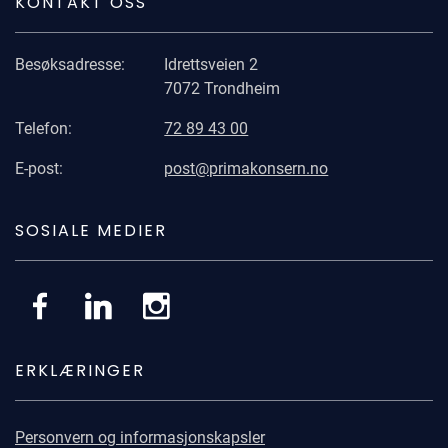
KONTAKT OSS
Besøksadresse:
Idrettsveien 2
7072 Trondheim
Telefon:
72 89 43 00
E-post:
post@primakonsern.no
SOSIALE MEDIER
Gå til Facebook
Gå til LinkedIn
Gå til Instagram
ERKLÆRINGER
Personvern og informasjonskapsler